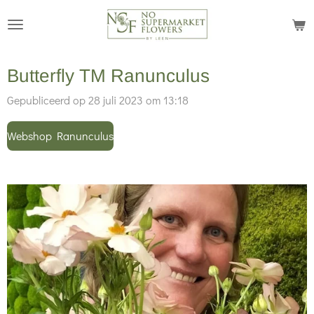
Ga
direct
naar
Butterfly TM Ranunculus
de
hoofdinhoud
Gepubliceerd op 28 juli 2023 om 13:18
Webshop Ranunculus