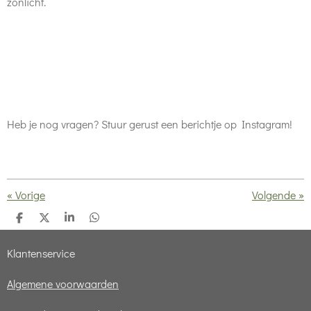
zonlicht.
Heb je nog vragen? Stuur gerust een berichtje op Instagram!
«
Vorige
Volgende
»
D
D
S
D
e
e
h
e
l
e
a
l
Klantenservice
e
l
r
e
n
e
n
Algemene voorwaarden