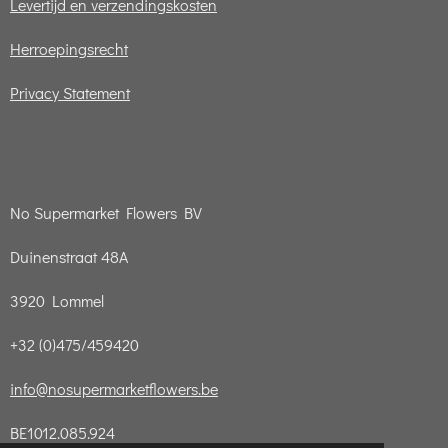
Levertijd en verzendingskosten
Herroepingsrecht
Privacy Statement
No Supermarket Flowers BV
Duinenstraat 48A
3920 Lommel
+32 (0)475/459420
info@nosupermarketflowers.be
BE1012.085.924