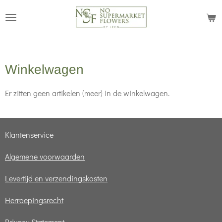
Ga
direct
naar
de
Winkelwagen
hoofdinhoud
Er zitten geen artikelen (meer) in de winkelwagen.
Klantenservice
Algemene voorwaarden
Levertijd en verzendingskosten
Herroepingsrecht
Privacy Statement