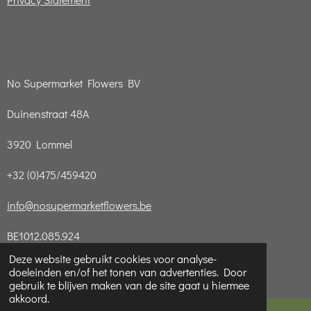
No Supermarket Flowers BV
Duinenstraat 48A
3920 Lommel
+32 (0)475/459420
info@nosupermarketflowers.be
BE1012.085.924
© 2021 - 2026 No Supermarket Flowers
Deze website gebruikt cookies voor analyse-
doeleinden en/of het tonen van advertenties. Door
Powered by
JouwWeb
gebruik te blijven maken van de site gaat u hiermee
akkoord.